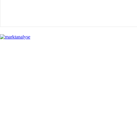
Recherc
Marktanalyse A-Z
Sitemap
Links
Z