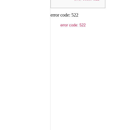
error code: 522
error code: 522