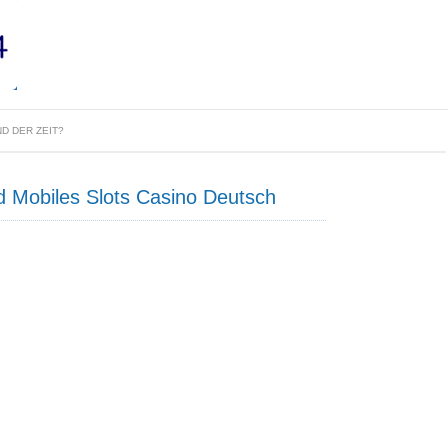
D DER ZEIT?
d Mobiles Slots Casino Deutsch