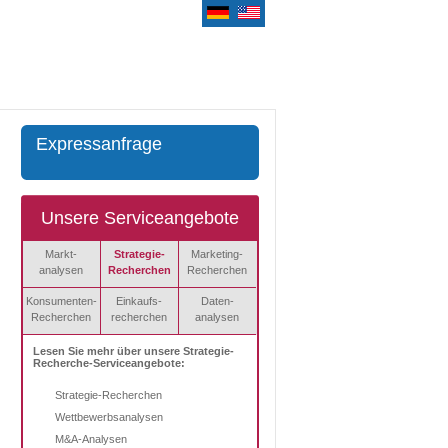
Expressanfrage
Unsere Serviceangebote
Markt-
Strategie-
Marketing-
analysen
Recherchen
Recherchen
Konsumenten-
Einkaufs-
Daten-
Recherchen
recherchen
analysen
Lesen Sie mehr über unsere Strategie-
Recherche-Serviceangebote:
Strategie-Recherchen
Wettbewerbsanalysen
M&A-Analysen