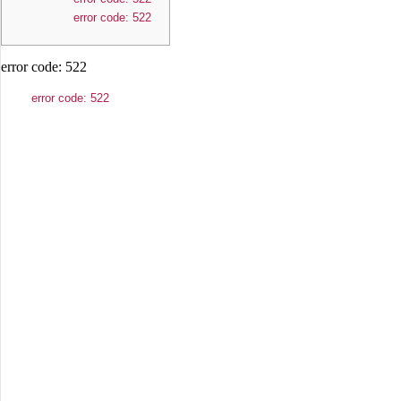
error code: 522
error code: 522
error code: 522