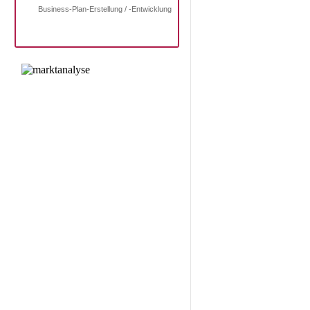
Business-Plan-Erstellung / -Entwicklung