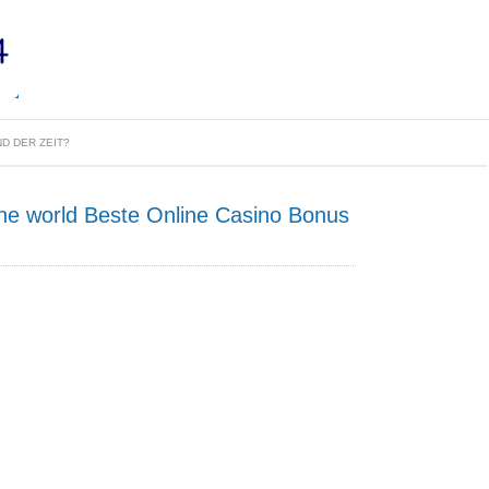
D DER ZEIT?
 the world Beste Online Casino Bonus