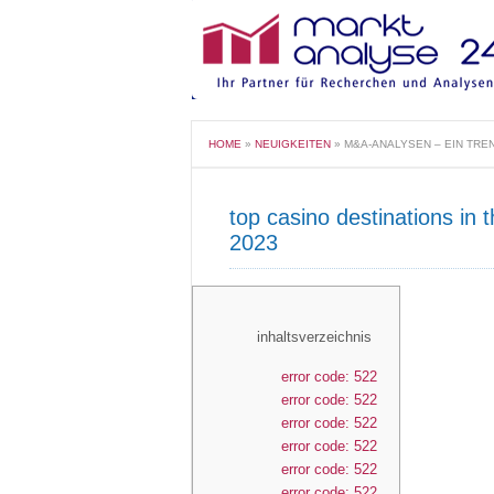
HOME
»
NEUIGKEITEN
» M&A-ANALYSEN – EIN TREN
top casino destinations in
2023
inhaltsverzeichnis
error code: 522
error code: 522
error code: 522
error code: 522
error code: 522
error code: 522