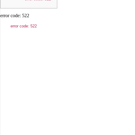
error code: 522
error code: 522