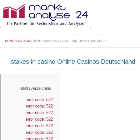
HOME
»
NEUIGKEITEN
» M&A-ANALYSEN – EIN TREND DER ZEIT?
stakes in casino Online Casinos Deutschland
inhaltsverzeichnis
error code: 522
error code: 522
error code: 522
error code: 522
error code: 522
error code: 522
error code: 522