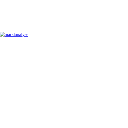
Recherc
Marktanalyse A-Z
Sitemap
Links
Z