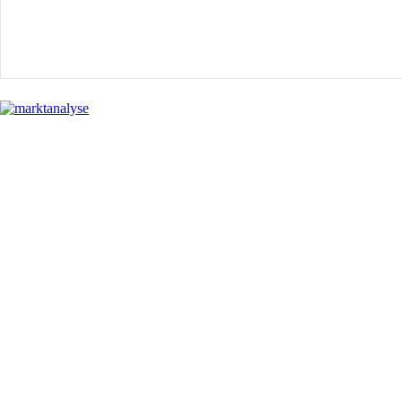
Recherc
Marktanalyse A-Z
Sitemap
Links
Z