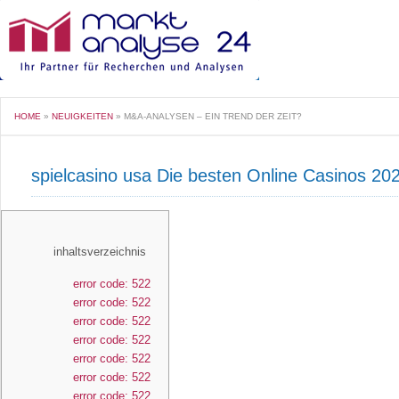
HOME
»
NEUIGKEITEN
» M&A-ANALYSEN – EIN TREND DER ZEIT?
spielcasino usa Die besten Online Casinos 20
inhaltsverzeichnis
error code: 522
error code: 522
error code: 522
error code: 522
error code: 522
error code: 522
error code: 522