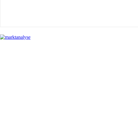
Recherc
Marktanalyse A-Z
Sitemap
Links
Z