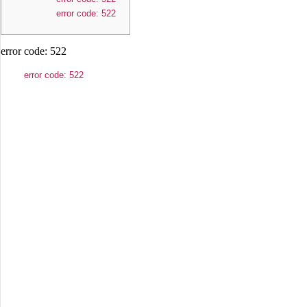
error code: 522
error code: 522
error code: 522