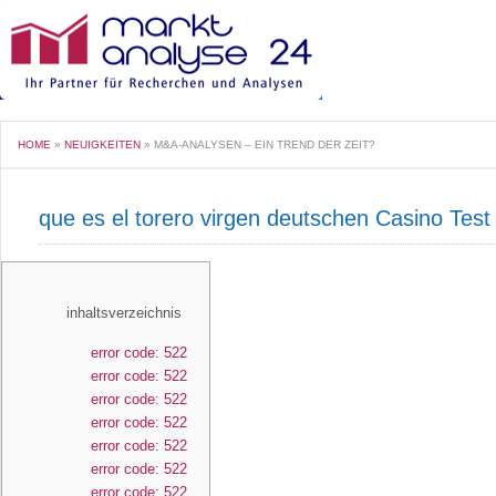
HOME
»
NEUIGKEITEN
» M&A-ANALYSEN – EIN TREND DER ZEIT?
que es el torero virgen deutschen Casino Test
inhaltsverzeichnis
error code: 522
error code: 522
error code: 522
error code: 522
error code: 522
error code: 522
error code: 522