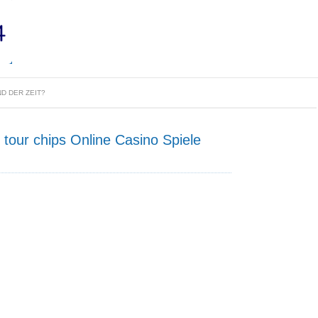
D DER ZEIT?
tour chips Online Casino Spiele