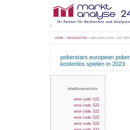
HOME
»
NEUIGKEITEN
» M&A-ANALYSEN – EIN TREN
pokerstars european poker 
kostenlos spielen in 2023
inhaltsverzeichnis
error code: 522
error code: 522
error code: 522
error code: 522
error code: 522
error code: 522