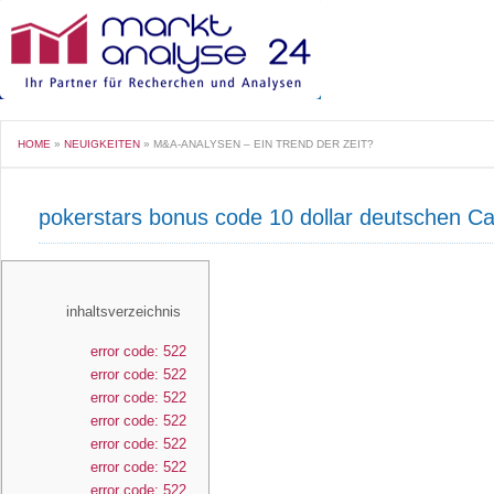
HOME
»
NEUIGKEITEN
» M&A-ANALYSEN – EIN TREND DER ZEIT?
pokerstars bonus code 10 dollar deutschen Ca
inhaltsverzeichnis
error code: 522
error code: 522
error code: 522
error code: 522
error code: 522
error code: 522
error code: 522