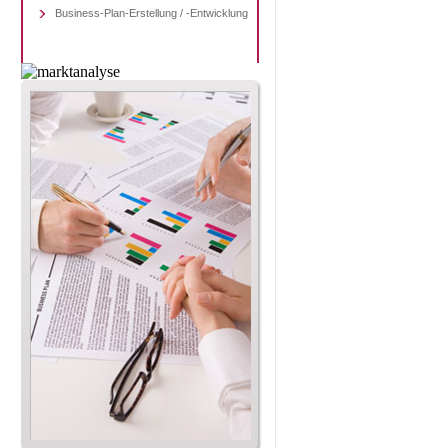
Business-Plan-Erstellung / -Entwicklung