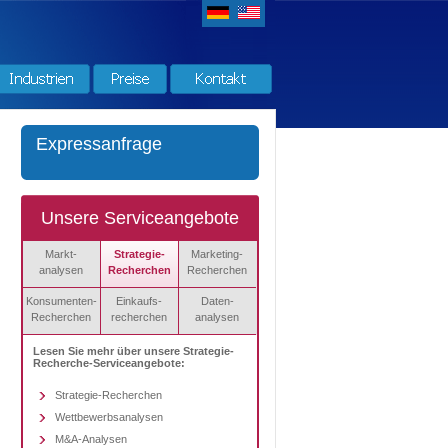
Expressanfrage
Unsere Serviceangebote
Markt-
Strategie-
Marketing-
analysen
Recherchen
Recherchen
Konsumenten-
Einkaufs-
Daten-
Recherchen
recherchen
analysen
Lesen Sie mehr über unsere Strategie-
Recherche-Serviceangebote:
Strategie-Recherchen
Wettbewerbsanalysen
M&A-Analysen