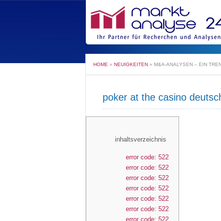
HOME
»
NEUIGKEITEN
» M&A-ANALYSEN – EIN TREN
poker at the casino deuts
inhaltsverzeichnis
error code: 522
error code: 522
error code: 522
error code: 522
error code: 522
error code: 522
error code: 522