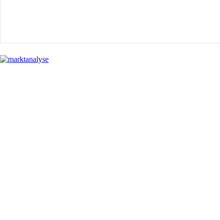
Recherc
Marktanalyse A-Z
Sitemap
Links
Z