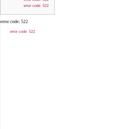
error code: 522
error code: 522
error code: 522