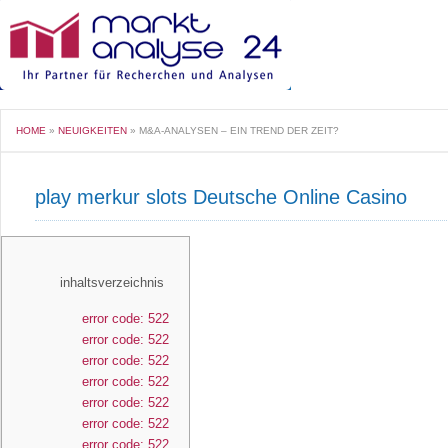
HOME
»
NEUIGKEITEN
» M&A-ANALYSEN – EIN TREND DER ZEIT?
play merkur slots Deutsche Online Casino
inhaltsverzeichnis
error code: 522
error code: 522
error code: 522
error code: 522
error code: 522
error code: 522
error code: 522