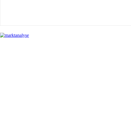
Recherc
Marktanalyse A-Z
Sitemap
Links
Z