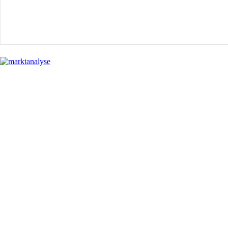
Recherc
Marktanalyse A-Z
Sitemap
Links
Z