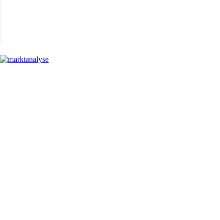
Recherc
Marktanalyse A-Z
Sitemap
Links
Z