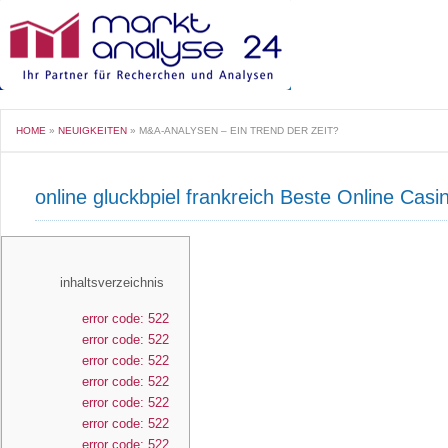
HOME
»
NEUIGKEITEN
» M&A-ANALYSEN – EIN TREND DER ZEIT?
online gluckbpiel frankreich Beste Online Cas
inhaltsverzeichnis
error code: 522
error code: 522
error code: 522
error code: 522
error code: 522
error code: 522
error code: 522