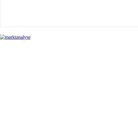
Recherc
Marktanalyse A-Z
Sitemap
Links
Z