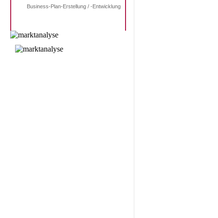
Business-Plan-Erstellung / -Entwicklung