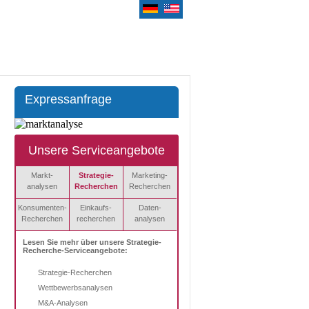
Expressanfrage
Unsere Serviceangebote
Markt-
Strategie-
Marketing-
analysen
Recherchen
Recherchen
Konsumenten-
Einkaufs-
Daten-
Recherchen
recherchen
analysen
Lesen Sie mehr über unsere Strategie-
Recherche-Serviceangebote:
Strategie-Recherchen
Wettbewerbsanalysen
M&A-Analysen