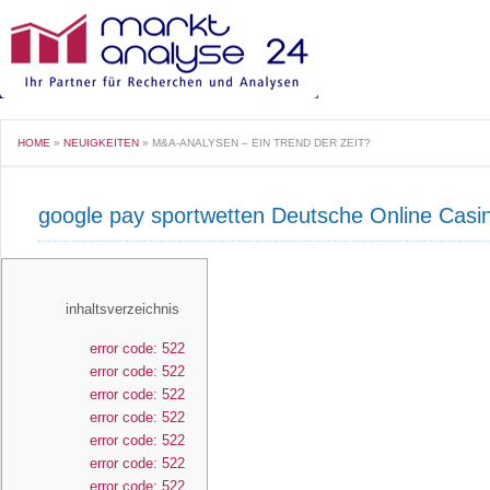
HOME
»
NEUIGKEITEN
» M&A-ANALYSEN – EIN TREND DER ZEIT?
google pay sportwetten Deutsche Online Casi
inhaltsverzeichnis
error code: 522
error code: 522
error code: 522
error code: 522
error code: 522
error code: 522
error code: 522