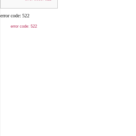
error code: 522
error code: 522