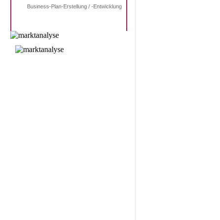
Business-Plan-Erstellung / -Entwicklung