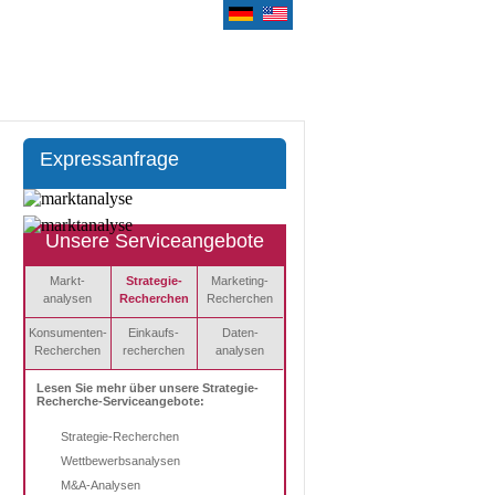
Expressanfrage
Unsere Serviceangebote
Markt-
Strategie-
Marketing-
analysen
Recherchen
Recherchen
Konsumenten-
Einkaufs-
Daten-
Recherchen
recherchen
analysen
Lesen Sie mehr über unsere Strategie-
Recherche-Serviceangebote:
Strategie-Recherchen
Wettbewerbsanalysen
M&A-Analysen