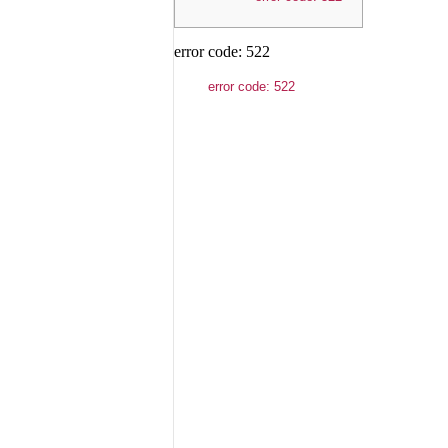
error code: 522
error code: 522