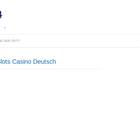
D DER ZEIT?
Slots Casino Deutsch