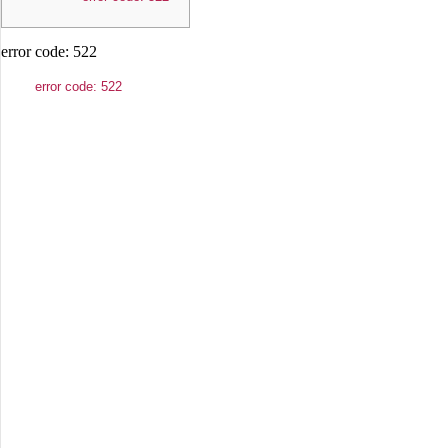
error code: 522
error code: 522