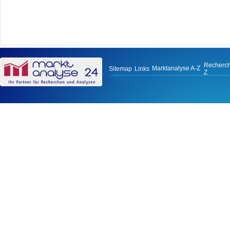
Recherc
Marktanalyse A-Z
Sitemap
Links
Z