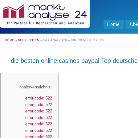
HOME
»
NEUIGKEITEN
» M&A-ANALYSEN – EIN TREND DER ZEIT?
die besten online casinos paypal Top deutsch
inhaltsverzeichnis
error code: 522
error code: 522
error code: 522
error code: 522
error code: 522
error code: 522
error code: 522