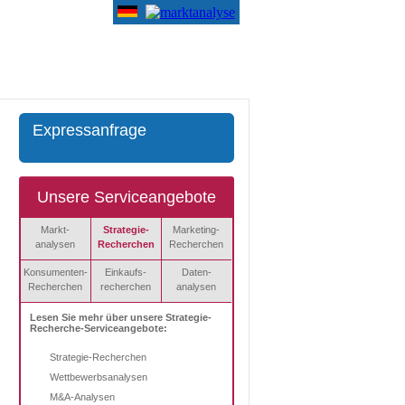
Expressanfrage
Unsere Serviceangebote
Markt-
Strategie-
Marketing-
analysen
Recherchen
Recherchen
Konsumenten-
Einkaufs-
Daten-
Recherchen
recherchen
analysen
Lesen Sie mehr über unsere Strategie-
Recherche-Serviceangebote:
Strategie-Recherchen
Wettbewerbsanalysen
M&A-Analysen