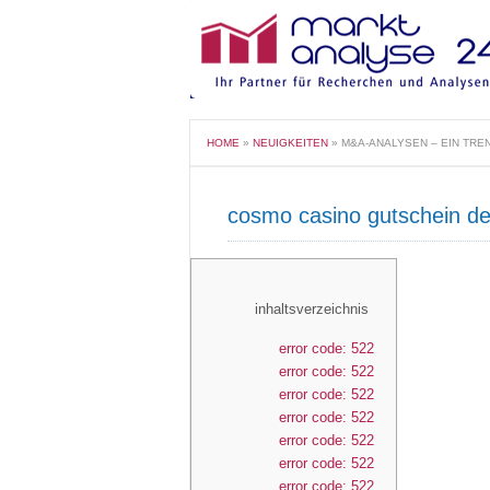
HOME
»
NEUIGKEITEN
» M&A-ANALYSEN – EIN TREN
cosmo casino gutschein d
inhaltsverzeichnis
error code: 522
error code: 522
error code: 522
error code: 522
error code: 522
error code: 522
error code: 522