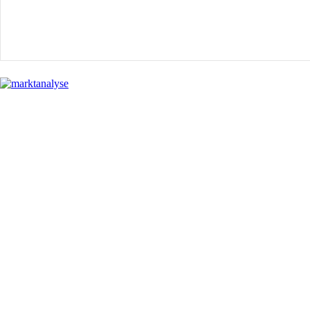
Recherc
Marktanalyse A-Z
Sitemap
Links
Z