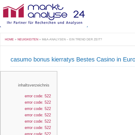
HOME
»
NEUIGKEITEN
» M&A-ANALYSEN – EIN TREND DER ZEIT?
casumo bonus kierratys Bestes Casino in Eur
inhaltsverzeichnis
error code: 522
error code: 522
error code: 522
error code: 522
error code: 522
error code: 522
error code: 522