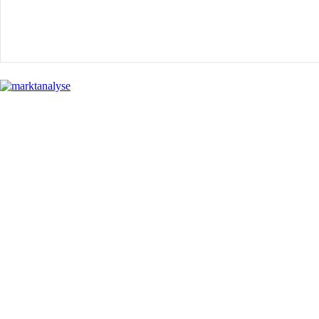
Recherc
Marktanalyse A-Z
Sitemap
Links
Z