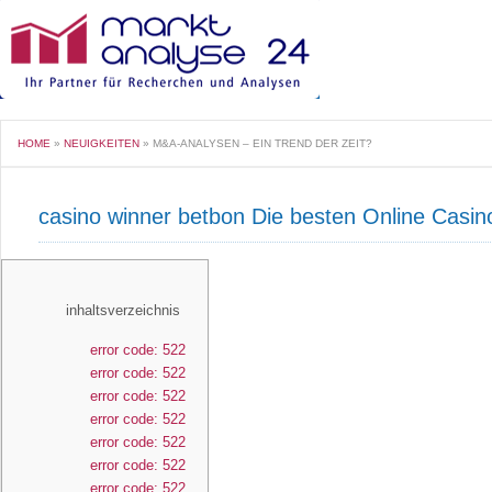
HOME
»
NEUIGKEITEN
» M&A-ANALYSEN – EIN TREND DER ZEIT?
casino winner betbon Die besten Online Casi
inhaltsverzeichnis
error code: 522
error code: 522
error code: 522
error code: 522
error code: 522
error code: 522
error code: 522