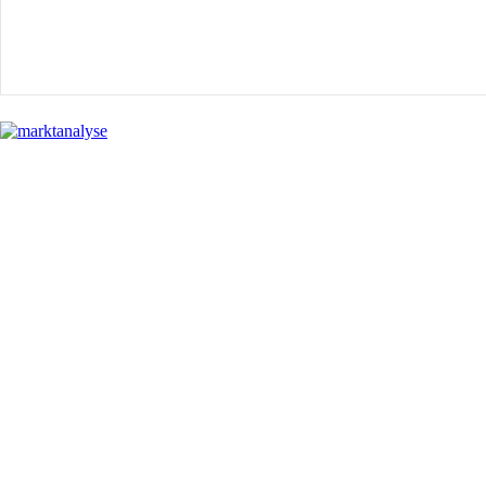
Recherc
Marktanalyse A-Z
Sitemap
Links
Z