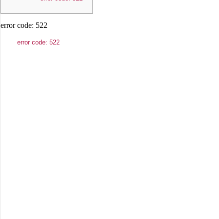
error code: 522
error code: 522