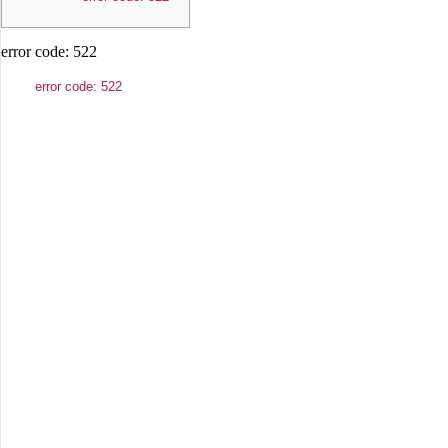
error code: 522
error code: 522