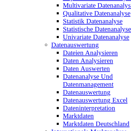
Datenanalyse Und
Datenmanagement
Datenauswertung
Datenauswertung Excel
Dateninterpretation
Marktdaten
Marktdaten Deutschland
Internationale Marktanalyse
Internationale Marktfor
Marktanalyse Deutschla
Marktanalyse Indien
Marktanalyse Russland
Marktanalyse Türkei
Marktstudie Frankreich
Konkurrenzanalyse
Konkurrenzanalyse