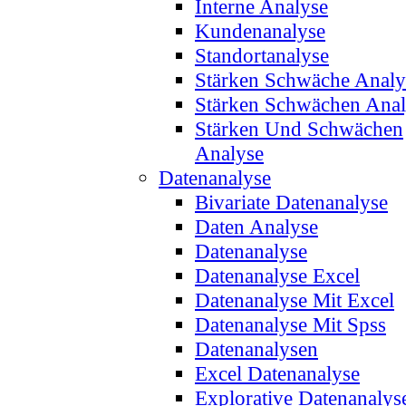
Daten Analyse
Datenanalyse
Datenanalyse Excel
Datenanalyse Mit Excel
Datenanalyse Mit Spss
Datenanalysen
Excel Datenanalyse
Explorative Datenanalys
Multivariate Datenanalys
Qualitative Datenanalyse
Statistik Datenanalyse
Statistische Datenanalyse
Univariate Datenanalyse
Datenauswertung
Dateien Analysieren
Daten Analysieren
Daten Auswerten