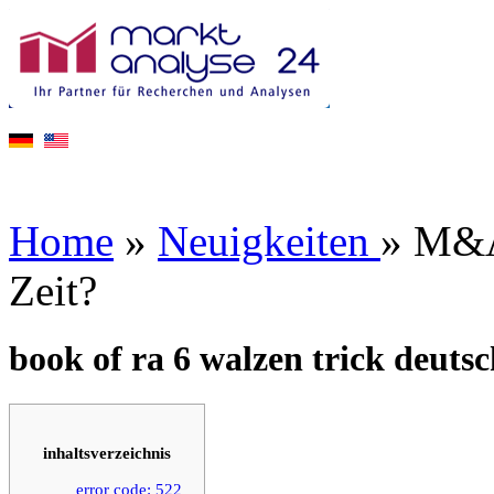
Home
»
Neuigkeiten
» M&A
Zeit?
book of ra 6 walzen trick deuts
inhaltsverzeichnis
error code: 522