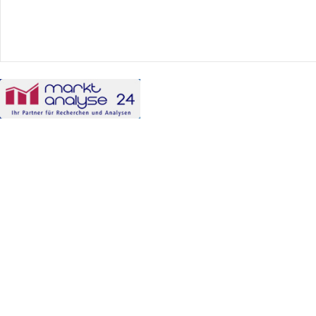
Recherc
Marktanalyse A-Z
Sitemap
Links
Z