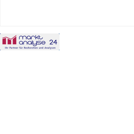
Recherc
Marktanalyse A-Z
Sitemap
Links
Z