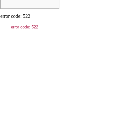
error code: 522
error code: 522