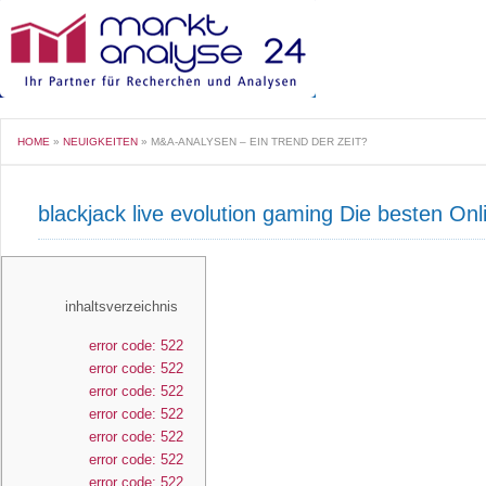
HOME
»
NEUIGKEITEN
» M&A-ANALYSEN – EIN TREND DER ZEIT?
blackjack live evolution gaming Die besten On
inhaltsverzeichnis
error code: 522
error code: 522
error code: 522
error code: 522
error code: 522
error code: 522
error code: 522