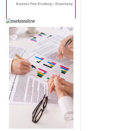
Business-Plan-Erstellung / -Entwicklung