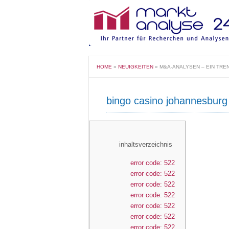
HOME
»
NEUIGKEITEN
» M&A-ANALYSEN – EIN TREN
bingo casino johannesburg 
inhaltsverzeichnis
error code: 522
error code: 522
error code: 522
error code: 522
error code: 522
error code: 522
error code: 522