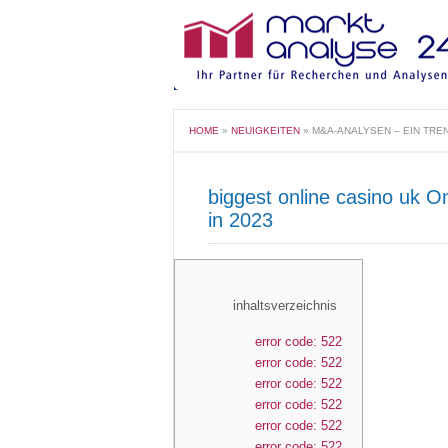
HOME
»
NEUIGKEITEN
» M&A-ANALYSEN – EIN TREN
biggest online casino uk On
in 2023
inhaltsverzeichnis
error code: 522
error code: 522
error code: 522
error code: 522
error code: 522
error code: 522