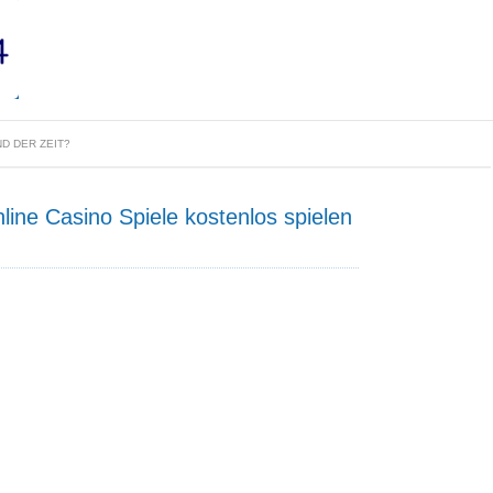
D DER ZEIT?
line Casino Spiele kostenlos spielen