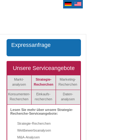
Expressanfrage
Unsere Serviceangebote
Markt-
Strategie-
Marketing-
analysen
Recherchen
Recherchen
Konsumenten-
Einkaufs-
Daten-
Recherchen
recherchen
analysen
Lesen Sie mehr über unsere Strategie-
Recherche-Serviceangebote:
Strategie-Recherchen
Wettbewerbsanalysen
M&A-Analysen