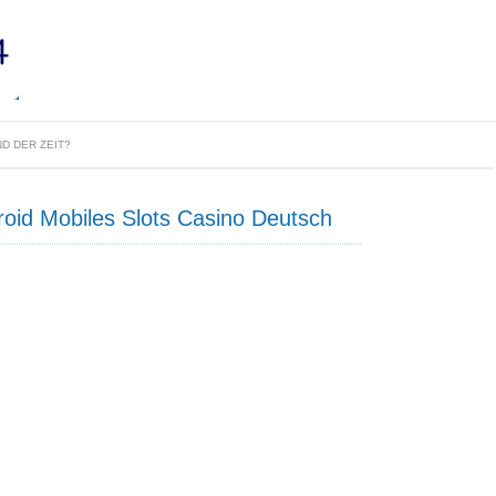
D DER ZEIT?
roid Mobiles Slots Casino Deutsch