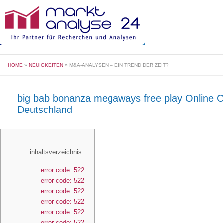
HOME
»
NEUIGKEITEN
» M&A-ANALYSEN – EIN TREND DER ZEIT?
big bab bonanza megaways free play Online Ca
Deutschland
inhaltsverzeichnis
error code: 522
error code: 522
error code: 522
error code: 522
error code: 522
error code: 522