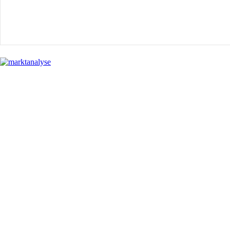
Recherc
Marktanalyse A-Z
Sitemap
Links
Z