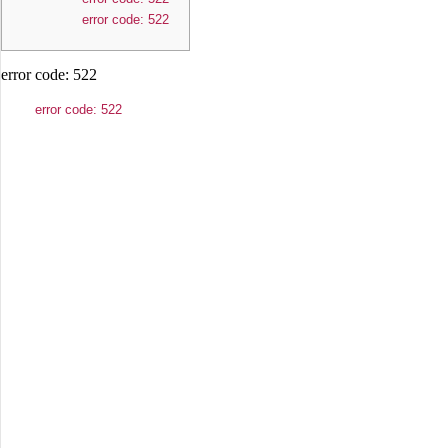
error code: 522
error code: 522
error code: 522