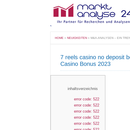
HOME
»
NEUIGKEITEN
» M&A-ANALYSEN – EIN TREN
7 reels casino no deposit
Casino Bonus 2023
inhaltsverzeichnis
error code: 522
error code: 522
error code: 522
error code: 522
error code: 522
error code: 522